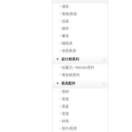
酒具
香氛/香器
花器
摆件
餐具
咖啡具
创意家居
设计师系列
佐藤大—Nendo系列
蒋友柏系列
茶具配件
茶杯
茶壶
茶盘
茶宠
杯垫
茶巾/茶席