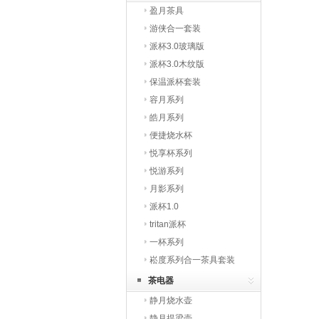
盈月茶具
游侠合一套装
派杯3.0玻璃版
派杯3.0木纹版
保温派杯套装
容月系列
皓月系列
便捷烧水杯
悦享杯系列
悦游系列
月影系列
派杯1.0
tritan派杯
一杯系列
崧度系列合一茶具套装
茶电器
静月烧水壶
静月提梁壶