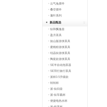
云气兔摆件
叠空摆件
蓬叶系列
新品甄选
钛和飘逸壶
盈月茶具
如山版游侠茶具
蜜桃粉游侠茶具
结晶钛游侠茶具
陶瓷款游侠茶具
SE半自动泡茶器
SE羽行旅行茶具
派杯3.5升级款
转转杯
派-钛闷壶
派-钛车载杯
便捷电热水杯
派-悦享杯