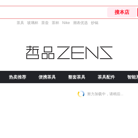
茶具
玻璃杯
茶壶
茶杯
Nike
潮表优选
炒锅
热卖推荐
便携茶具
整套茶具
茶具配件
智能
努力加载中，请稍后...