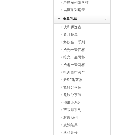
崧度系列随享杯
崧度系列焖壶
茶具礼盒
钛和飘逸壶
盈月茶具
游侠合一系列
拾光一壶四杯
拾光一壶两杯
拾趣一壶两杯
拾趣哥窑汝窑
派SE泡茶器
派杯分享装
龙纹分享装
柿形壶系列
萃取融系列
君逸系列
鼓韵茶具
萃取穿梭