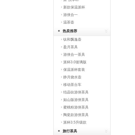
新款保温派杯
游侠合一
温茶壶
热卖推荐
钛和飘逸壶
盈月茶具
游侠合一茶具
派杯3.0玻璃版
保温派杯套装
静月烧水壶
移动茶台车
结晶钛游侠茶具
如山版游侠茶具
蜜桃粉游侠茶具
陶瓷款游侠茶具
派杯3.5升级款
旅行茶具