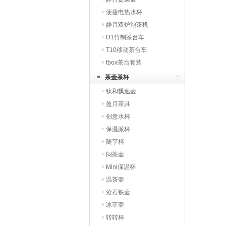
便捷电热水杯
静月双炉泡茶机
D1竹制茶台车
T10移动茶台车
tbox茶台套装
茶壶茶杯
钛和飘逸壶
盈月茶具
创意水杯
保温派杯
随享杯
闷茶壶
Mini保温杯
温茶壶
沧石铁壶
冰萃壶
转转杯